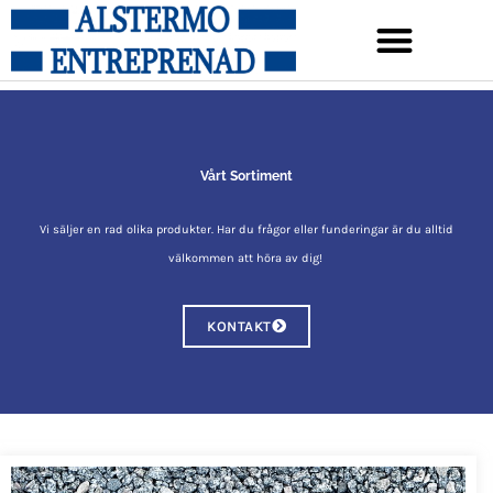
Vårt Sortiment
Vi säljer en rad olika produkter. Har du frågor eller funderingar är du alltid
välkommen att höra av dig!
KONTAKT