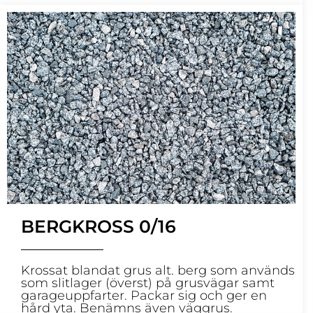
BERGKROSS 0/16
Krossat blandat grus alt. berg som används
som slitlager (överst) på grusvägar samt
garageuppfarter. Packar sig och ger en
hård yta. Benämns även väggrus.