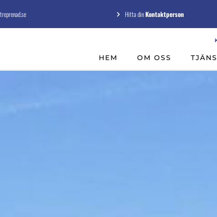
treprenad.se
Hitta din
Kontaktperson
HEM
OM OSS
TJÄN