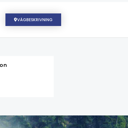
VÄGBESKRIVNING
son