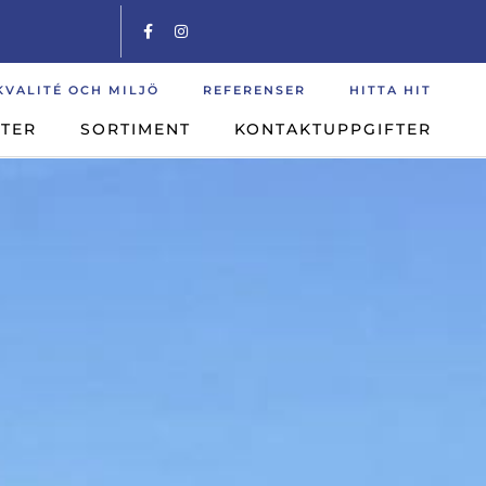
KVALITÉ OCH MILJÖ
REFERENSER
HITTA HIT
STER
SORTIMENT
KONTAKTUPPGIFTER