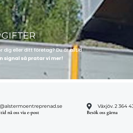
GIFTER
dig eller ditt företag? Du är alltid
n signal så pratar vi mer!
o@alstermoentreprenad.se
Växjöv. 2 364 
tid nå oss via e-post
Besök oss gärna