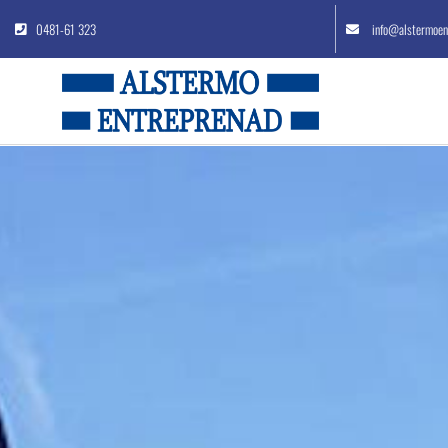
0481-61 323
info@alstermoen