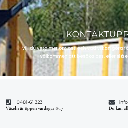
KONTAKTUPP
Vill du veta mer om oss och vad vi kan göra för 
välkommen att besöka oss, eller
slå e
0481-61 323
inf
Växeln är öppen vardagar 8-17
Du kan all