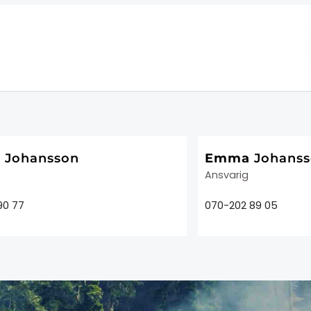
a
Johansson
Emma
Johans
Ansvarig
90 77
070-202 89 05